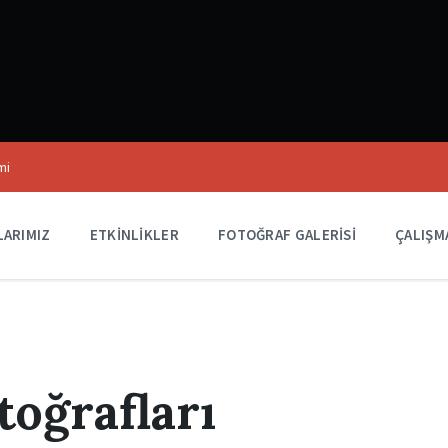
mi
LARIMIZ
ETKINLIKLER
FOTOĞRAF GALERISI
ÇALIŞM
oğrafları