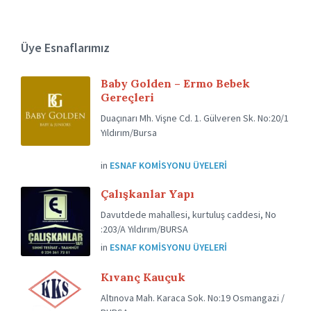
Üye Esnaflarımız
Baby Golden – Ermo Bebek
Gereçleri
Duaçınarı Mh. Vişne Cd. 1. Gülveren Sk. No:20/1
Yıldırım/Bursa
in
ESNAF KOMISYONU ÜYELERI
Çalışkanlar Yapı
Davutdede mahallesi, kurtuluş caddesi, No
:203/A Yıldırım/BURSA
in
ESNAF KOMISYONU ÜYELERI
Kıvanç Kauçuk
Altınova Mah. Karaca Sok. No:19 Osmangazi /