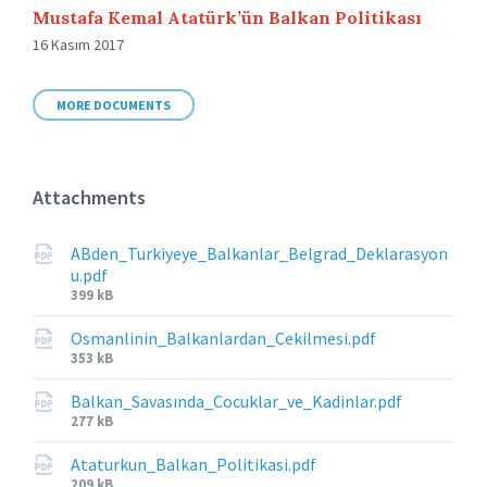
Mustafa Kemal Atatürk’ün Balkan Politikası
16 Kasım 2017
MORE DOCUMENTS
Attachments
ABden_Turkiyeye_Balkanlar_Belgrad_Deklarasyon
u.pdf
File
399 kB
size:
Osmanlinin_Balkanlardan_Cekilmesi.pdf
File
353 kB
size:
Balkan_Savasında_Cocuklar_ve_Kadinlar.pdf
File
277 kB
size:
Ataturkun_Balkan_Politikasi.pdf
File
209 kB