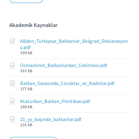
Akademik Kaynaklar
ABden_Turkiyeye_Balkanlar_Belgrad_Deklarasyon
u.pdf
File
399 kB
size:
Osmanlinin_Balkanlardan_Cekilmesi.pdf
File
353 kB
size:
Balkan_Savasında_Cocuklar_ve_Kadinlar.pdf
File
277 kB
size:
Ataturkun_Balkan_Politikasi.pdf
File
209 kB
size:
21_yy_başında_balkanlar.pdf
File
125 kB
size: