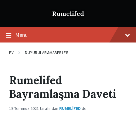
İçeriğe
Ana
Altbilgiye
atla
navigasyona
atla
Rumelifed
atla
Menü
EV
DUYURULAR&HABERLER
Rumelifed
Bayramlaşma Daveti
19 Temmuz 2021
tarafından
RUMELIFED
'de