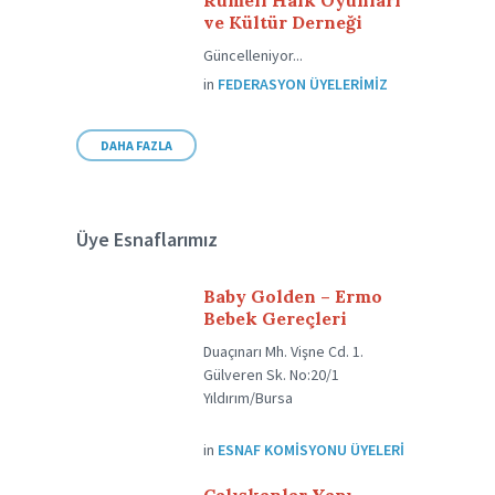
Rumeli Halk Oyunları
ve Kültür Derneği
Güncelleniyor...
in
FEDERASYON ÜYELERIMIZ
DAHA FAZLA
Üye Esnaflarımız
Baby Golden – Ermo
Bebek Gereçleri
Duaçınarı Mh. Vişne Cd. 1.
Gülveren Sk. No:20/1
Yıldırım/Bursa
in
ESNAF KOMISYONU ÜYELERI