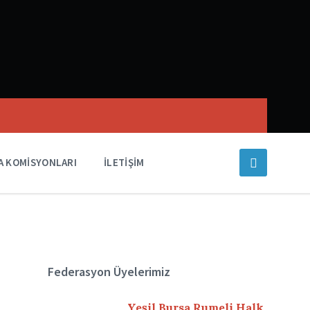
A KOMISYONLARI
İLETIŞIM
Federasyon Üyelerimiz
Yeşil Bursa Rumeli Halk