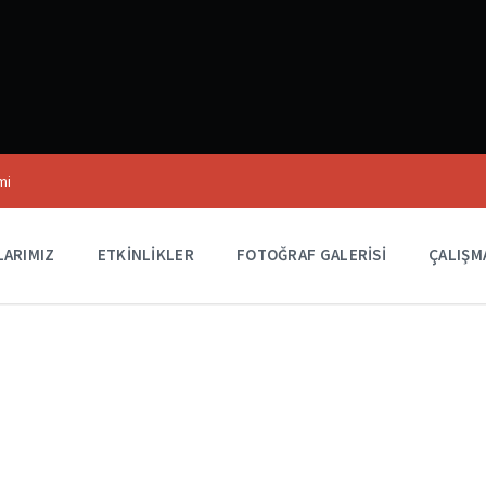
mi
LARIMIZ
ETKINLIKLER
FOTOĞRAF GALERISI
ÇALIŞM