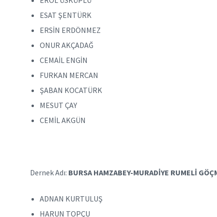
EROL ÜSKÜPLÜ
ESAT ŞENTÜRK
ERSİN ERDÖNMEZ
ONUR AKÇADAĞ
CEMAİL ENGİN
FURKAN MERCAN
ŞABAN KOCATÜRK
MESUT ÇAY
CEMİL AKGÜN
Dernek Adı:
BURSA HAMZABEY-MURADİYE RUMELİ GÖÇM
ADNAN KURTULUŞ
HARUN TOPÇU