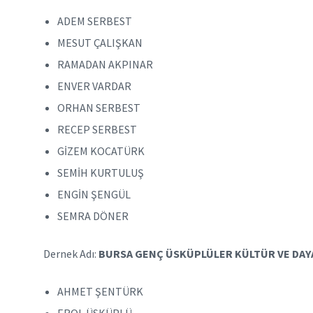
ADEM SERBEST
MESUT ÇALIŞKAN
RAMADAN AKPINAR
ENVER VARDAR
ORHAN SERBEST
RECEP SERBEST
GİZEM KOCATÜRK
SEMİH KURTULUŞ
ENGİN ŞENGÜL
SEMRA DÖNER
Dernek Adı:
BURSA GENÇ ÜSKÜPLÜLER KÜLTÜR VE DAY
AHMET ŞENTÜRK