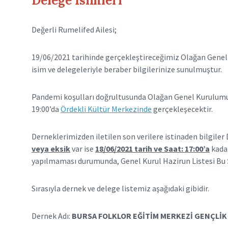
Delege İsimleri
Değerli Rumelifed Ailesi;
19/06/2021 tarihinde gerçekleştireceğimiz Olağan Genel 
isim ve delegeleriyle beraber bilgilerinize sunulmuştur.
Pandemi koşulları doğrultusunda Olağan Genel Kurulumuz
19:00’da
Ördekli Kültür Merkezinde
gerçekleşecektir.
Derneklerimizden iletilen son verilere istinaden bilgile
veya eksik
var ise
18/06/2021 tarih ve Saat: 17:00’a
kadar
yapılmaması durumunda, Genel Kurul Hazirun Listesi Bu Ş
Sırasıyla dernek ve delege listemiz aşağıdaki gibidir.
Dernek Adı:
BURSA FOLKLOR EĞİTİM MERKEZİ GENÇLİK