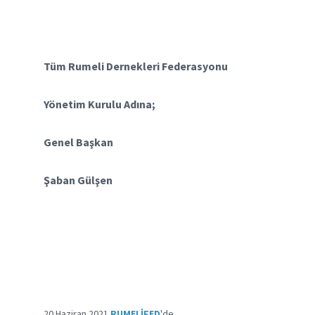
Tüm Rumeli Dernekleri Federasyonu
Yönetim Kurulu Adına;
Genel Başkan
Şaban Gülşen
20 Haziran 2021
RUMELIFED
'de